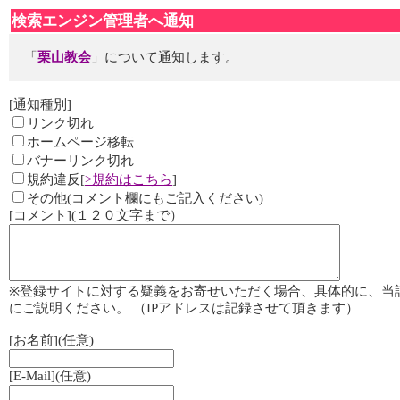
検索エンジン管理者へ通知
「
栗山教会
」について通知します。
[通知種別]
リンク切れ
ホームページ移転
バナーリンク切れ
規約違反[
>規約はこちら
]
その他(コメント欄にもご記入ください)
[コメント](１２０文字まで）
※登録サイトに対する疑義をお寄せいただく場合、具体的に、当
にご説明ください。 （IPアドレスは記録させて頂きます）
[お名前](任意)
[E-Mail](任意)