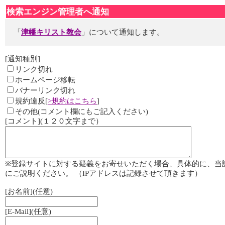
検索エンジン管理者へ通知
「
津幡キリスト教会
」について通知します。
[通知種別]
リンク切れ
ホームページ移転
バナーリンク切れ
規約違反[
>規約はこちら
]
その他(コメント欄にもご記入ください)
[コメント](１２０文字まで）
※登録サイトに対する疑義をお寄せいただく場合、具体的に、当
にご説明ください。 （IPアドレスは記録させて頂きます）
[お名前](任意)
[E-Mail](任意)