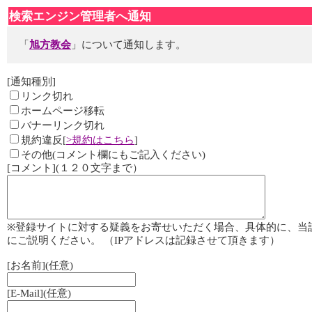
検索エンジン管理者へ通知
「
旭方教会
」について通知します。
[通知種別]
リンク切れ
ホームページ移転
バナーリンク切れ
規約違反[
>規約はこちら
]
その他(コメント欄にもご記入ください)
[コメント](１２０文字まで）
※登録サイトに対する疑義をお寄せいただく場合、具体的に、当
にご説明ください。 （IPアドレスは記録させて頂きます）
[お名前](任意)
[E-Mail](任意)