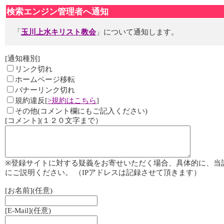
検索エンジン管理者へ通知
「
玉川上水キリスト教会
」について通知します。
[通知種別]
リンク切れ
ホームページ移転
バナーリンク切れ
規約違反[
>規約はこちら
]
その他(コメント欄にもご記入ください)
[コメント](１２０文字まで）
※登録サイトに対する疑義をお寄せいただく場合、具体的に、当
にご説明ください。 （IPアドレスは記録させて頂きます）
[お名前](任意)
[E-Mail](任意)