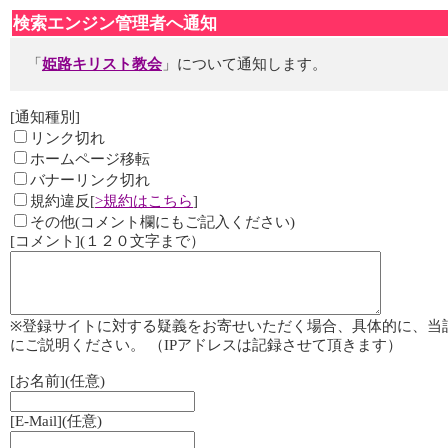
検索エンジン管理者へ通知
「
姫路キリスト教会
」について通知します。
[通知種別]
リンク切れ
ホームページ移転
バナーリンク切れ
規約違反[
>規約はこちら
]
その他(コメント欄にもご記入ください)
[コメント](１２０文字まで）
※登録サイトに対する疑義をお寄せいただく場合、具体的に、当
にご説明ください。 （IPアドレスは記録させて頂きます）
[お名前](任意)
[E-Mail](任意)