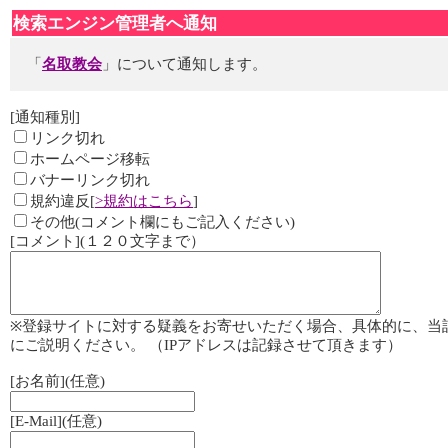
検索エンジン管理者へ通知
「
名取教会
」について通知します。
[通知種別]
リンク切れ
ホームページ移転
バナーリンク切れ
規約違反[
>規約はこちら
]
その他(コメント欄にもご記入ください)
[コメント](１２０文字まで）
※登録サイトに対する疑義をお寄せいただく場合、具体的に、当
にご説明ください。 （IPアドレスは記録させて頂きます）
[お名前](任意)
[E-Mail](任意)