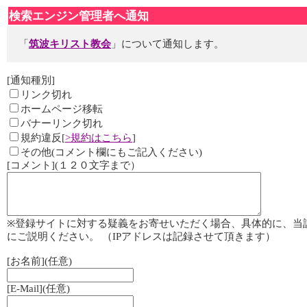
検索エンジン管理者へ通知
「
筑波キリスト教会
」について通知します。
[通知種別]
リンク切れ
ホームページ移転
バナーリンク切れ
規約違反[
>規約はこちら
]
その他(コメント欄にもご記入ください)
[コメント](１２０文字まで）
※登録サイトに対する疑義をお寄せいただく場合、具体的に、当
にご説明ください。 （IPアドレスは記録させて頂きます）
[お名前](任意)
[E-Mail](任意)