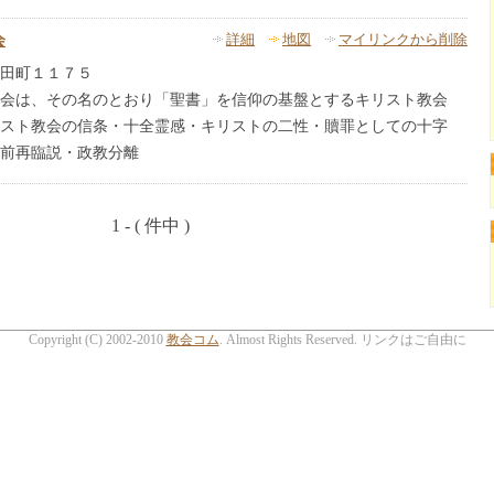
会
詳細
地図
マイリンクから削除
田町１１７５
会は、その名のとおり「聖書」を信仰の基盤とするキリスト教会
スト教会の信条・十全霊感・キリストの二性・贖罪としての十字
前再臨説・政教分離
1 - ( 件中 )
Copyright (C) 2002-2010
教会コム
. Almost Rights Reserved. リンクはご自由に