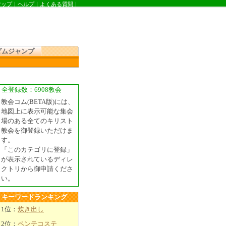
マップ
｜
ヘルプ
｜
よくある質問
｜
ダムジャンプ
全登録数：6908教会
教会コム(BETA版)には、
地図上に表示可能な集会
場のある全てのキリスト
教会を御登録いただけま
す。
「このカテゴリに登録」
が表示されているディレ
クトリから御申請くださ
い。
キーワードランキング
1位：
炊き出し
2位：
ペンテコステ