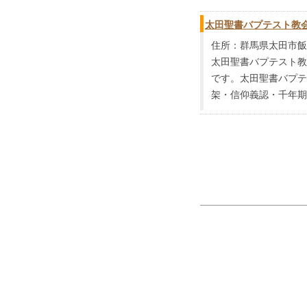
太田聖書バプテスト教
住所：群馬県太田市飯
太田聖書バプテスト教
です。太田聖書バプテ
架・信仰義認・千年期