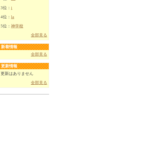
3位：
i
4位：
la
5位：
神学校
全部見る
新着情報
全部見る
更新情報
更新はありません
全部見る