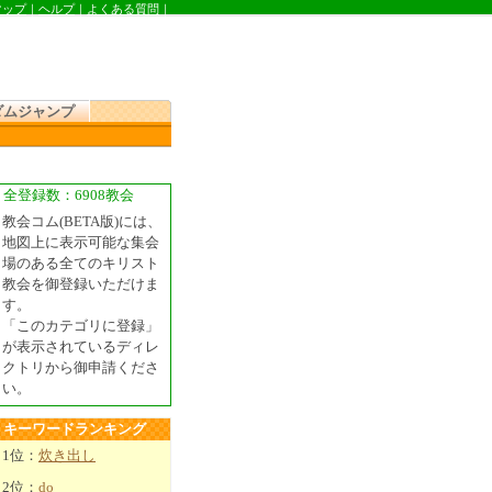
マップ
｜
ヘルプ
｜
よくある質問
｜
ダムジャンプ
全登録数：6908教会
教会コム(BETA版)には、
地図上に表示可能な集会
場のある全てのキリスト
教会を御登録いただけま
す。
「このカテゴリに登録」
が表示されているディレ
クトリから御申請くださ
い。
キーワードランキング
1位：
炊き出し
2位：
do