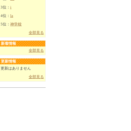
3位：
i
4位：
la
5位：
神学校
全部見る
新着情報
全部見る
更新情報
更新はありません
全部見る