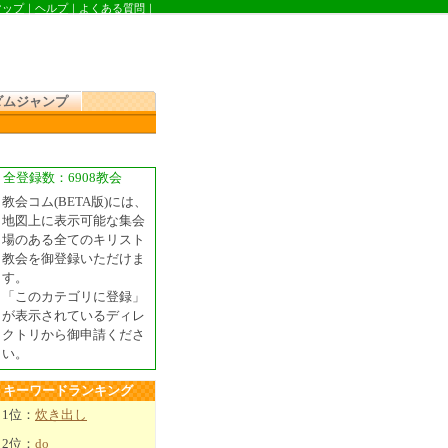
マップ
｜
ヘルプ
｜
よくある質問
｜
ダムジャンプ
全登録数：6908教会
教会コム(BETA版)には、
地図上に表示可能な集会
場のある全てのキリスト
教会を御登録いただけま
す。
「このカテゴリに登録」
が表示されているディレ
クトリから御申請くださ
い。
キーワードランキング
1位：
炊き出し
2位：
do