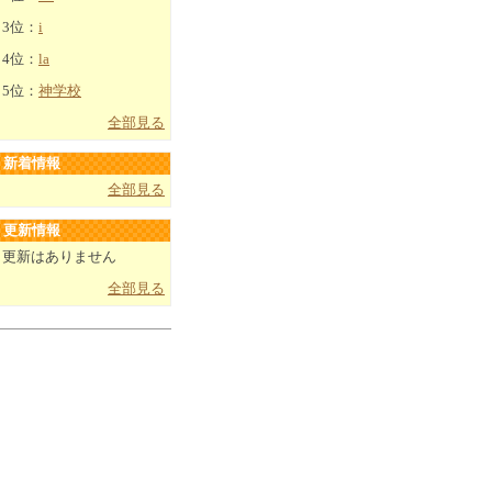
3位：
i
4位：
la
5位：
神学校
全部見る
新着情報
全部見る
更新情報
更新はありません
全部見る