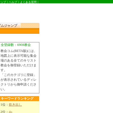
マップ
｜
ヘルプ
｜
よくある質問
｜
ダムジャンプ
全登録数：6908教会
教会コム(BETA版)には、
地図上に表示可能な集会
場のある全てのキリスト
教会を御登録いただけま
す。
「このカテゴリに登録」
が表示されているディレ
クトリから御申請くださ
い。
キーワードランキング
1位：
炊き出し
2位：
do