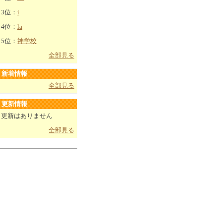
3位：
i
4位：
la
5位：
神学校
全部見る
新着情報
全部見る
更新情報
更新はありません
全部見る