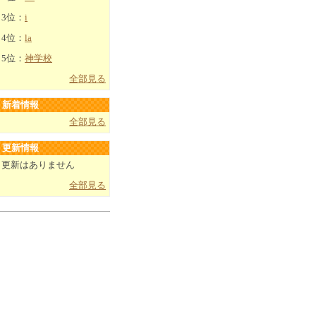
3位：
i
4位：
la
5位：
神学校
全部見る
新着情報
全部見る
更新情報
更新はありません
全部見る