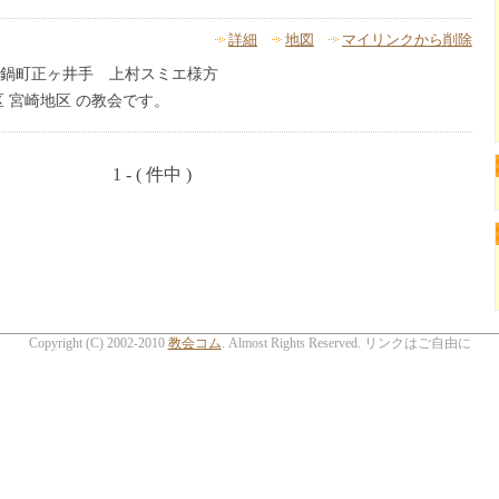
詳細
地図
マイリンクから削除
鍋町正ヶ井手 上村スミエ様方
 宮崎地区 の教会です。
1 - ( 件中 )
Copyright (C) 2002-2010
教会コム
. Almost Rights Reserved. リンクはご自由に