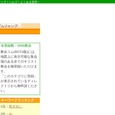
マップ
｜
ヘルプ
｜
よくある質問
｜
ダムジャンプ
全登録数：6908教会
教会コム(BETA版)には、
地図上に表示可能な集会
場のある全てのキリスト
教会を御登録いただけま
す。
「このカテゴリに登録」
が表示されているディレ
クトリから御申請くださ
い。
キーワードランキング
1位：
炊き出し
2位：
do