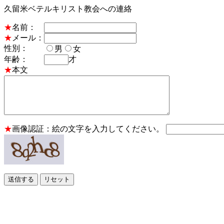
久留米ベテルキリスト教会への連絡
★
名前：
★
メール：
性別：
男
女
年齢：
才
★
本文
★
画像認証：絵の文字を入力してください。