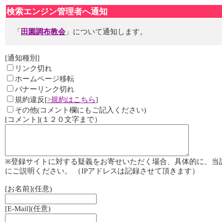
検索エンジン管理者へ通知
「
田園調布教会
」について通知します。
[通知種別]
リンク切れ
ホームページ移転
バナーリンク切れ
規約違反[
>規約はこちら
]
その他(コメント欄にもご記入ください)
[コメント](１２０文字まで）
※登録サイトに対する疑義をお寄せいただく場合、具体的に、当
にご説明ください。 （IPアドレスは記録させて頂きます）
[お名前](任意)
[E-Mail](任意)