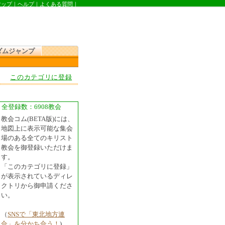
マップ
｜
ヘルプ
｜
よくある質問
｜
ダムジャンプ
このカテゴリに登録
全登録数：6908教会
教会コム(BETA版)には、
地図上に表示可能な集会
場のある全てのキリスト
教会を御登録いただけま
す。
「このカテゴリに登録」
が表示されているディレ
クトリから御申請くださ
い。
（
SNSで「東北地方連
合」を分かち合う！
)