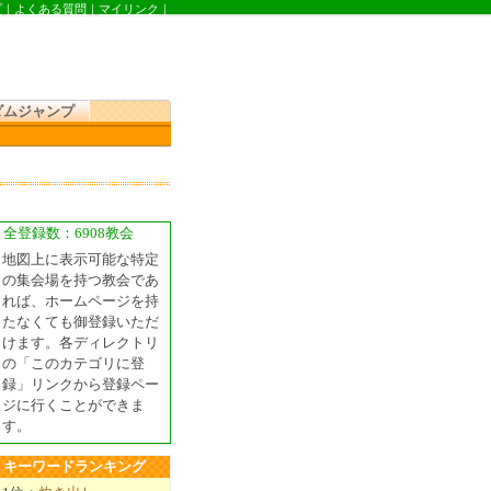
プ
｜
よくある質問
｜
マイリンク
｜
ダムジャンプ
全登録数：6908教会
地図上に表示可能な特定
の集会場を持つ教会であ
れば、ホームページを持
たなくても御登録いただ
けます。各ディレクトリ
の「このカテゴリに登
録」リンクから登録ペー
ジに行くことができま
す。
キーワードランキング