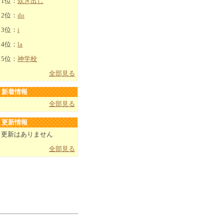
1位：
炊き出し
2位：
do
3位：
i
4位：
la
5位：
神学校
全部見る
新着情報
全部見る
更新情報
更新はありません
全部見る