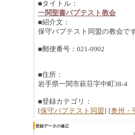
■タイトル：
一関聖書バプテスト教会
■紹介文：
保守バプテスト同盟の教会で
■郵便番号：021-0902
■住所：
岩手県一関市萩荘字中町38-4
■登録カテゴリ：
[
保守バプテスト同盟
] [
奥州・
登録データの修正