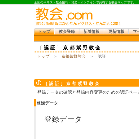
全国のキリスト教会情報・地図 - オンラインで共有する教会マップです。
トップ
教会登録
新着情報
更新情報
マ
［認証］京都紫野教会
トップ
＞
京都紫野教会
＞ 認証
［認証］京都紫野教会
登録データの確認と登録内容変更のための認証ペー
登録データ
登録データ