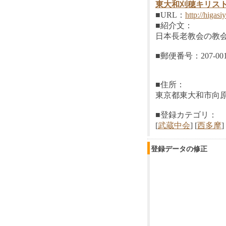
東大和刈穂キリス
■URL：
http://higas
■紹介文：
日本長老教会の教
■郵便番号：207-00
■住所：
東京都東大和市向原6-
■登録カテゴリ：
[
武蔵中会
] [
西多摩
]
登録データの修正