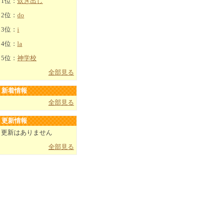
1位：
炊き出し
2位：
do
3位：
i
4位：
la
5位：
神学校
全部見る
新着情報
全部見る
更新情報
更新はありません
全部見る