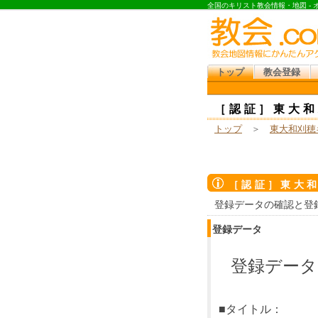
全国のキリスト教会情報・地図 -
トップ
教会登録
［認証］東大和
トップ
＞
東大和刈穂
［認証］東大
登録データの確認と登
登録データ
登録データ
■タイトル：