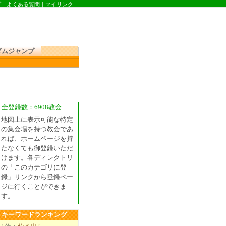
プ
｜
よくある質問
｜
マイリンク
｜
ダムジャンプ
全登録数：6908教会
地図上に表示可能な特定
の集会場を持つ教会であ
れば、ホームページを持
たなくても御登録いただ
けます。各ディレクトリ
の「このカテゴリに登
録」リンクから登録ペー
ジに行くことができま
す。
キーワードランキング