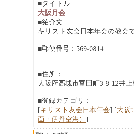
■タイトル：
大阪月会
■紹介文：
キリスト友会日本年会の教会
■郵便番号：569-0814
■住所：
大阪府高槻市富田町3-8-12井
■登録カテゴリ：
[
キリスト友会日本年会
] [
大阪
面・伊丹空港）
]