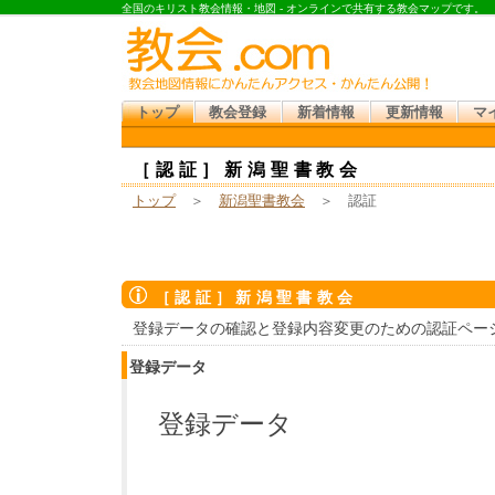
全国のキリスト教会情報・地図 - オンラインで共有する教会マップです。
トップ
教会登録
新着情報
更新情報
マ
［認証］新潟聖書教会
トップ
＞
新潟聖書教会
＞ 認証
［認証］新潟聖書教会
登録データの確認と登録内容変更のための認証ペー
登録データ
登録データ