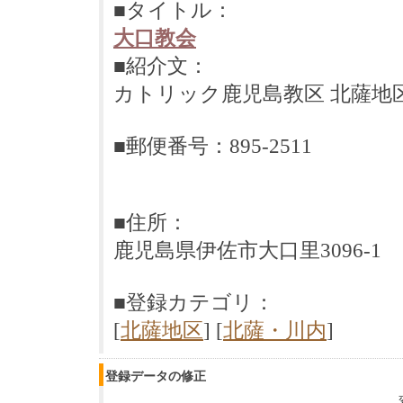
■タイトル：
大口教会
■紹介文：
カトリック鹿児島教区 北薩地
■郵便番号：895-2511
■住所：
鹿児島県伊佐市大口里3096-1
■登録カテゴリ：
[
北薩地区
] [
北薩・川内
]
登録データの修正