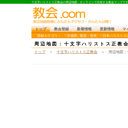
十文字ハリストス正教会の周辺地図 - オンラインで共有する教会マップで
トップ
教会登録
新着情報
更新情報
マ
登録カテゴリ：
宮城県 : 栗原・登米
日本ハリストス正
周辺地図：十文字ハリストス正教
トップ
＞
十文字ハリストス正教会
＞ 周辺地図：