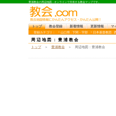
豊浦教会の周辺地図 - オンラインで共有する教会マップです。
トップ
教会登録
新着情報
更新情報
マ
登録カテゴリ：
山口県 : 下関・宇部
日本基督教団 : 
周辺地図：豊浦教会
トップ
＞
豊浦教会
＞ 周辺地図：豊浦教会