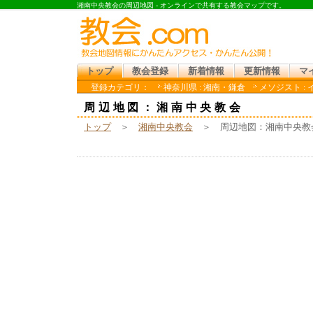
湘南中央教会の周辺地図 - オンラインで共有する教会マップです。
トップ
教会登録
新着情報
更新情報
マ
登録カテゴリ：
神奈川県 : 湘南・鎌倉
メソジスト :
周辺地図：湘南中央教会
トップ
＞
湘南中央教会
＞ 周辺地図：湘南中央教