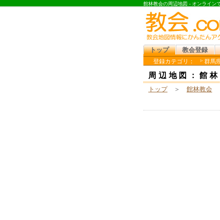
館林教会の周辺地図 - オンライ
トップ
教会登録
登録カテゴリ：
群馬県
周辺地図：館林
トップ
＞
館林教会
＞