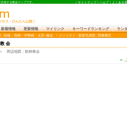
ンで共有する教会マップです。
｜
サイトマップ
｜
ヘルプ
｜
よくある
新着情報
更新情報
マイリンク
キーワードランキング
ラン
 : 前橋・高崎・伊勢崎・太田･榛名
メソジスト : 基督兄弟団 : 関東教区
教会
 周辺地図：館林教会