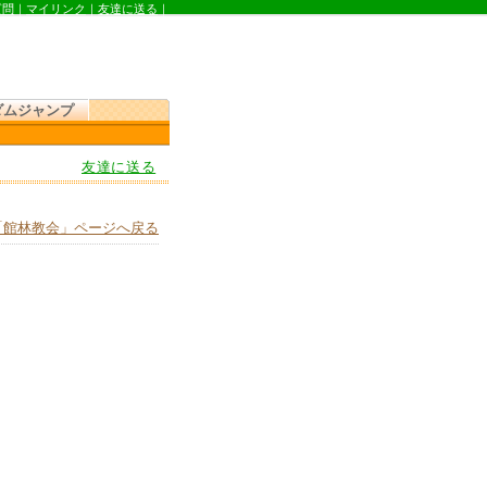
質問
｜
マイリンク
｜
友達に送る
｜
ダムジャンプ
友達に送る
「館林教会」ページへ戻る