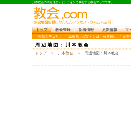
川本教会の周辺地図 - オンラインで共有する教会マップです。
トップ
教会登録
新着情報
更新情報
マ
登録カテゴリ：
島根県 : 出雲・大田・石見銀山
日本
周辺地図：川本教会
トップ
＞
川本教会
＞ 周辺地図：川本教会