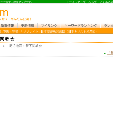
インで共有する教会マップです。
｜
サイトマップ
｜
ヘルプ
｜
よくある
新着情報
更新情報
マイリンク
キーワードランキング
ラン
 : 下関・宇部
メノナイト : 日本基督教兄弟団（日本キリスト兄弟団）
関教会
＞ 周辺地図：新下関教会
「