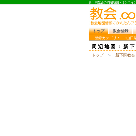
新下関教会の周辺地図 - オンラ
トップ
教会登録
登録カテゴリ：
山口県
周辺地図：新下
トップ
＞
新下関教会