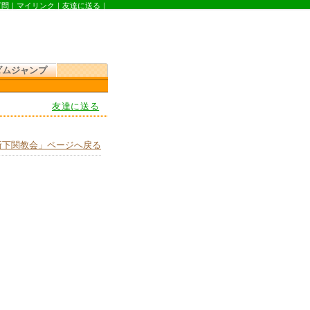
質問
｜
マイリンク
｜
友達に送る
｜
ダムジャンプ
友達に送る
新下関教会」ページへ戻る