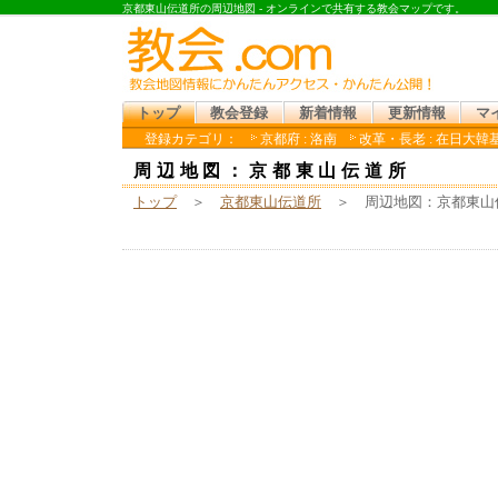
京都東山伝道所の周辺地図 - オンラインで共有する教会マップです。
トップ
教会登録
新着情報
更新情報
マ
登録カテゴリ：
京都府 : 洛南
改革・長老 : 在日大韓
周辺地図：京都東山伝道所
トップ
＞
京都東山伝道所
＞ 周辺地図：京都東山