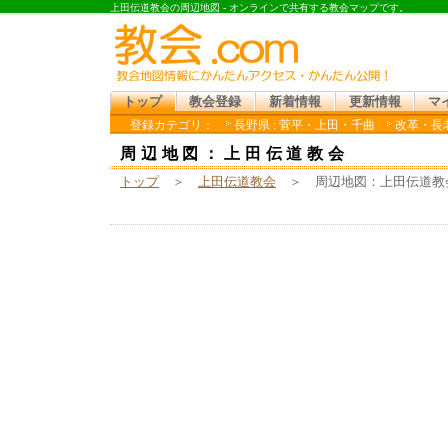
上田伝道教会の周辺地図 - オンラインで共有する教会マップです。
トップ
教会登録
新着情報
更新情報
マ
登録カテゴリ：
長野県 : 菅平・上田・千曲
改革・長老
周辺地図：上田伝道教会
トップ
＞
上田伝道教会
＞ 周辺地図：上田伝道教