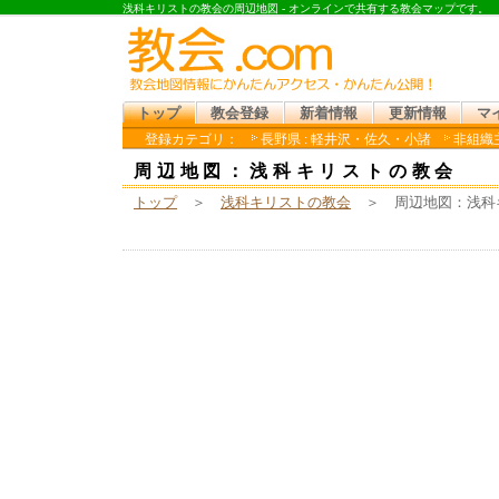
浅科キリストの教会の周辺地図 - オンラインで共有する教会マップです。
トップ
教会登録
新着情報
更新情報
マ
登録カテゴリ：
長野県 : 軽井沢・佐久・小諸
非組織
周辺地図：浅科キリストの教会
トップ
＞
浅科キリストの教会
＞ 周辺地図：浅科