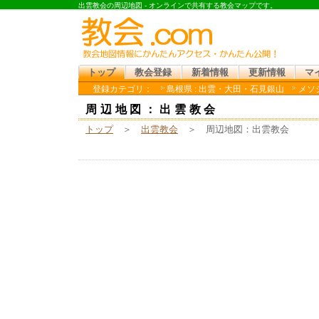
出雲教会の周辺地図 - オンラインで共有する教会マップです。
トップ
教会登録
新着情報
更新情報
マ
登録カテゴリ：
島根県 : 出雲・大田・石見銀山
メソジ
周辺地図：出雲教会
トップ
＞
出雲教会
＞ 周辺地図：出雲教会