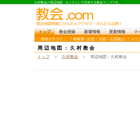
久村教会の周辺地図 - オンラインで共有する教会マップです。
トップ
教会登録
新着情報
更新情報
マ
登録カテゴリ：
島根県 : 出雲・大田・石見銀山
メソジ
周辺地図：久村教会
トップ
＞
久村教会
＞ 周辺地図：久村教会