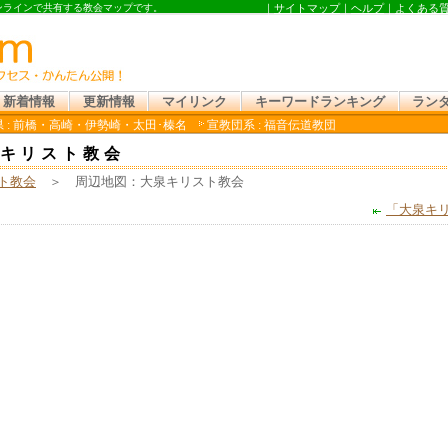
オンラインで共有する教会マップです。
｜
サイトマップ
｜
ヘルプ
｜
よくある
新着情報
更新情報
マイリンク
キーワードランキング
ラン
 : 前橋・高崎・伊勢崎・太田･榛名
宣教団系 : 福音伝道教団
キリスト教会
ト教会
＞ 周辺地図：大泉キリスト教会
「大泉キ