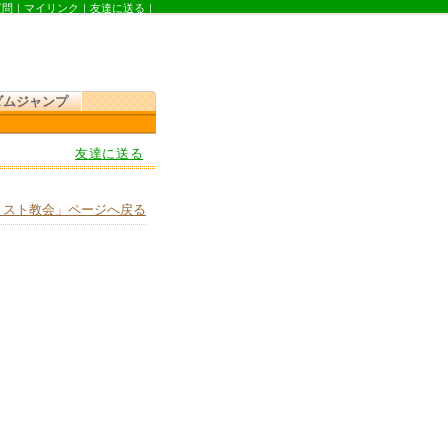
質問
｜
マイリンク
｜
友達に送る
｜
ダムジャンプ
友達に送る
リスト教会」ページへ戻る