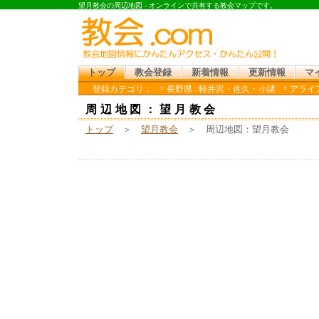
望月教会の周辺地図 - オンラインで共有する教会マップです。
トップ
教会登録
新着情報
更新情報
マ
登録カテゴリ：
長野県 : 軽井沢・佐久・小諸
アライア
周辺地図：望月教会
トップ
＞
望月教会
＞ 周辺地図：望月教会