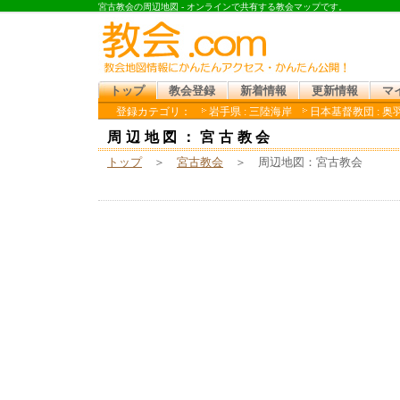
宮古教会の周辺地図 - オンラインで共有する教会マップです。
トップ
教会登録
新着情報
更新情報
マ
登録カテゴリ：
岩手県 : 三陸海岸
日本基督教団 : 奥
周辺地図：宮古教会
トップ
＞
宮古教会
＞ 周辺地図：宮古教会