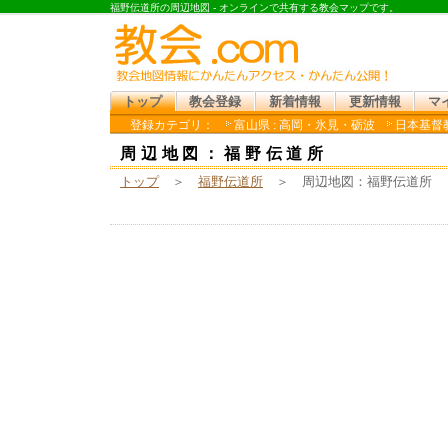
福野伝道所の周辺地図 - オンラインで共有する教会マップです。
トップ
教会登録
新着情報
更新情報
マ
登録カテゴリ：
富山県 : 高岡・氷見・砺波
日本基督教
周辺地図：福野伝道所
トップ
＞
福野伝道所
＞ 周辺地図：福野伝道所