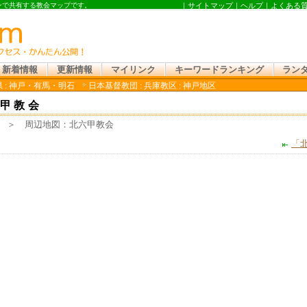
インで共有する教会マップです。
｜
サイトマップ
｜
ヘルプ
｜
よくある
新着情報
更新情報
マイリンク
キーワードランキング
ラン
 : 神戸・有馬・明石
日本基督教団 : 兵庫教区 : 神戸地区
甲教会
＞ 周辺地図：北六甲教会
「