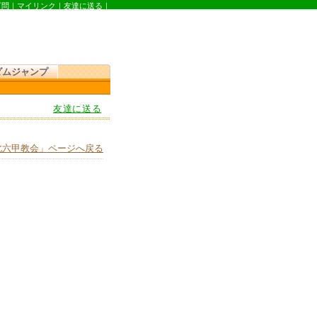
質問
｜
マイリンク
｜
友達に送る
｜
ダムジャンプ
友達に送る
北六甲教会」ページへ戻る