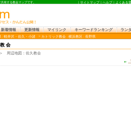
ンで共有する教会マップです。
｜
サイトマップ
｜
ヘルプ
｜
よくある
新着情報
更新情報
マイリンク
キーワードランキング
ラン
 : 軽井沢・佐久・小諸
カトリック教会 : 横浜教区 : 長野県
教会
 周辺地図：佐久教会