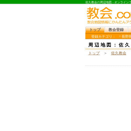
佐久教会の周辺地図 - オンライ
トップ
教会登録
登録カテゴリ：
長野県
周辺地図：佐久
トップ
＞
佐久教会
＞