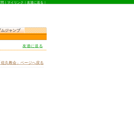
質問
｜
マイリンク
｜
友達に送る
｜
ダムジャンプ
友達に送る
「佐久教会」ページへ戻る