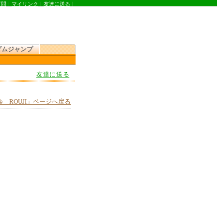
質問
｜
マイリンク
｜
友達に送る
｜
ダムジャンプ
友達に送る
 ROUJI」ページへ戻る