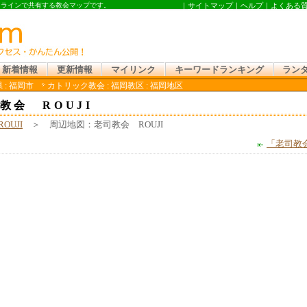
 オンラインで共有する教会マップです。
｜
サイトマップ
｜
ヘルプ
｜
よくある
新着情報
更新情報
マイリンク
キーワードランキング
ラン
 : 福岡市
カトリック教会 : 福岡教区 : 福岡地区
教会 ROUJI
OUJI
＞ 周辺地図：老司教会 ROUJI
「老司教会