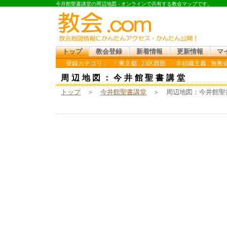
今井館聖書講堂の周辺地図 - オンラインで共有する教会マップです。
トップ
教会登録
新着情報
更新情報
マ
登録カテゴリ：
東京都 : 23区西部
非組織主義 : 無教
周辺地図：今井館聖書講堂
トップ
＞
今井館聖書講堂
＞ 周辺地図：今井館聖