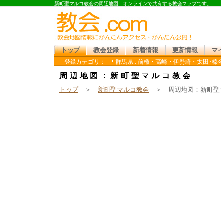
新町聖マルコ教会の周辺地図 - オンラインで共有する教会マップです。
トップ
教会登録
新着情報
更新情報
マ
登録カテゴリ：
群馬県 : 前橋・高崎・伊勢崎・太田･榛
周辺地図：新町聖マルコ教会
トップ
＞
新町聖マルコ教会
＞ 周辺地図：新町聖