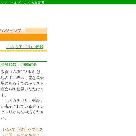
マップ
｜
ヘルプ
｜
よくある質問
｜
ダムジャンプ
このカテゴリに登録
全登録数：6908教会
教会コム(BETA版)には、
地図上に表示可能な集会
場のある全てのキリスト
教会を御登録いただけま
す。
「このカテゴリに登録」
が表示されているディレ
クトリから御申請くださ
い。
（
SNSで「保守バプテス
ト同盟」を分かち合う！
)