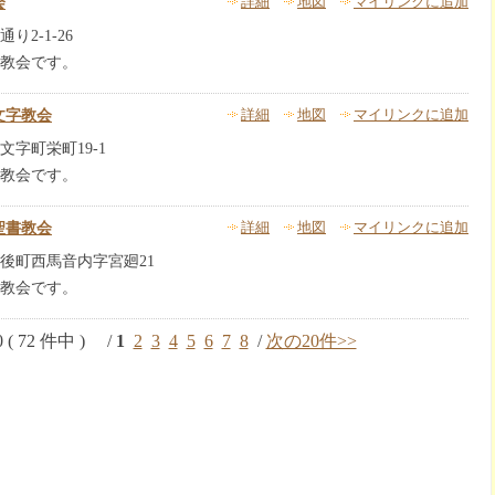
会
詳細
地図
マイリンクに追加
2-1-26
教会です。
文字教会
詳細
地図
マイリンクに追加
字町栄町19-1
教会です。
聖書教会
詳細
地図
マイリンクに追加
後町西馬音内字宮廻21
教会です。
 ( 72 件中 ) /
1
2
3
4
5
6
7
8
/
次の20件>>