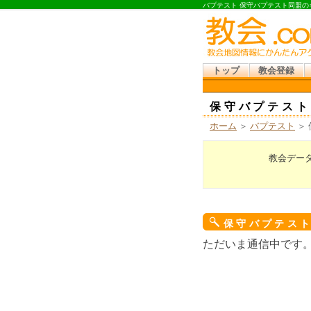
バプテスト 保守バプテスト同盟の
トップ
教会登録
保守バプテスト
ホーム
＞
バプテスト
＞
教会デー
保守バプテス
ただいま通信中です