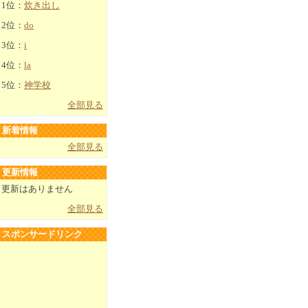
1位：
炊き出し
2位：
do
3位：
i
4位：
la
5位：
神学校
全部見る
新着情報
全部見る
更新情報
更新はありません
全部見る
スポンサードリンク