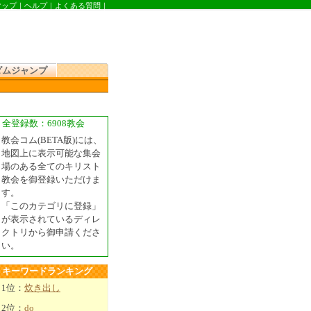
マップ
｜
ヘルプ
｜
よくある質問
｜
ダムジャンプ
全登録数：6908教会
教会コム(BETA版)には、
地図上に表示可能な集会
場のある全てのキリスト
教会を御登録いただけま
す。
「このカテゴリに登録」
が表示されているディレ
クトリから御申請くださ
い。
キーワードランキング
1位：
炊き出し
2位：
do