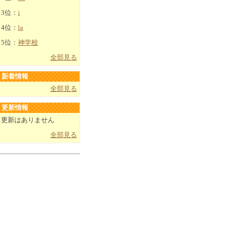
3位：
i
4位：
la
5位：
神学校
全部見る
新着情報
全部見る
更新情報
更新はありません
全部見る