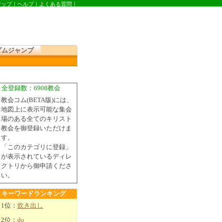
マップ
｜
ヘルプ
｜
よくある質問
｜
ダムジャンプ
全登録数：6908教会
教会コム(BETA版)には、
地図上に表示可能な集会
場のある全てのキリスト
教会を御登録いただけま
す。
「このカテゴリに登録」
が表示されているディレ
クトリから御申請くださ
い。
キーワードランキング
1位：
炊き出し
2位：
do