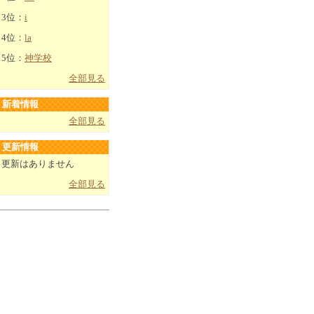
3位：
i
4位：
la
5位：
神学校
全部見る
新着情報
全部見る
更新情報
更新はありません
全部見る