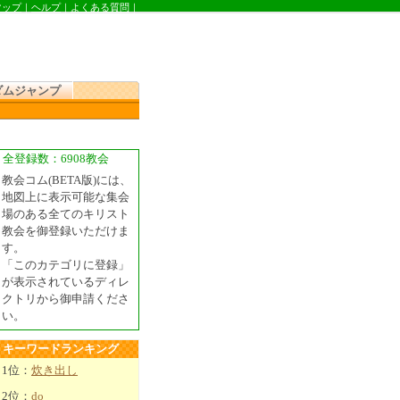
マップ
｜
ヘルプ
｜
よくある質問
｜
ダムジャンプ
全登録数：6908教会
教会コム(BETA版)には、
地図上に表示可能な集会
場のある全てのキリスト
教会を御登録いただけま
す。
「このカテゴリに登録」
が表示されているディレ
クトリから御申請くださ
い。
キーワードランキング
1位：
炊き出し
2位：
do