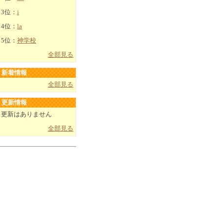
3位：
i
4位：
la
5位：
神学校
全部見る
新着情報
全部見る
更新情報
更新はありません
全部見る