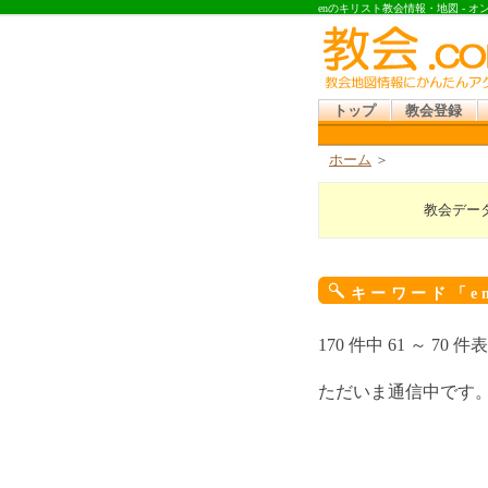
enのキリスト教会情報・地図 - 
トップ
教会登録
ホーム
＞
教会デー
キーワード「e
170 件中 61 ～ 70 件
ただいま通信中です