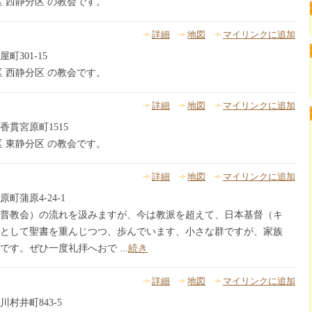
 西静分区 の教会です。
詳細
地図
マイリンクに追加
301-15
 西静分区 の教会です。
詳細
地図
マイリンクに追加
貫宮原町1515
 東静分区 の教会です。
詳細
地図
マイリンクに追加
町蒲原4-24-1
普教会）の流れを汲みますが、今は教派を超えて、日本基督（キ
として聖書を重んじつつ、歩んでいます、小さな群ですが、家族
す。ぜひ一度礼拝へおで ...
続き
詳細
地図
マイリンクに追加
村井町843-5