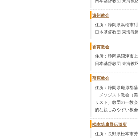
日本基督教団 東海教区
遠州教会
住所：静岡県浜松市紺屋町
日本基督教団 東海教区
香貫教会
住所：静岡県沼津市上香
日本基督教団 東海教区
蒲原教会
住所：静岡県庵原郡蒲原
メソジスト教会（美
リスト）教団の一教会
的な親しみやすい教会で
松本筑摩野伝道所
住所：長野県松本市芳川