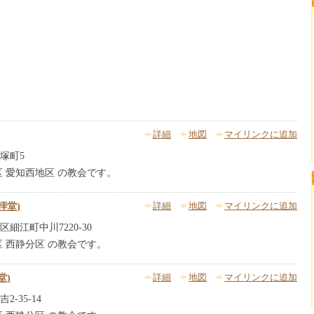
詳細
地図
マイリンクに追加
塚町5
区 愛知西地区 の教会です。
拝堂)
詳細
地図
マイリンクに追加
細江町中川7220-30
 西静分区 の教会です。
堂)
詳細
地図
マイリンクに追加
-35-14