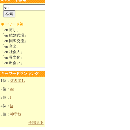
キーワード例
「en 癒し」
「en 結婚式場」
「en 国際交流」
「en 音楽」
「en 社会人」
「en 異文化」
「en 出会い」
キーワードランキング
1位：
炊き出し
2位：
do
3位：
i
4位：
la
5位：
神学校
全部見る