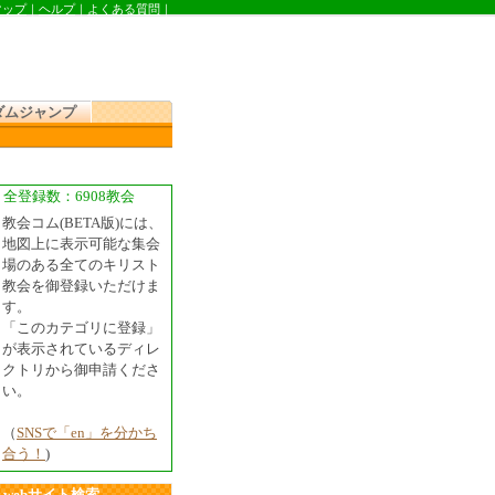
マップ
｜
ヘルプ
｜
よくある質問
｜
ダムジャンプ
全登録数：6908教会
教会コム(BETA版)には、
地図上に表示可能な集会
場のある全てのキリスト
教会を御登録いただけま
す。
「このカテゴリに登録」
が表示されているディレ
クトリから御申請くださ
い。
（
SNSで「en」を分かち
合う！
)
webサイト検索