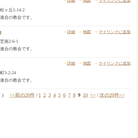
詳細
地図
マイリンクに追加
丘1-14-2
連合の教会です。
会
詳細
地図
マイリンクに追加
南2-6-1
連合の教会です。
詳細
地図
マイリンクに追加
-2-24
連合の教会です。
件中 )
<<前の20件
/
1
2
3
4
5
6
7
8
9
10
=>
/
次の20件>>