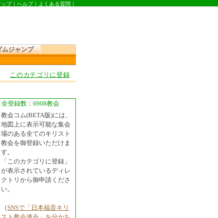
マップ
｜
ヘルプ
｜
よくある質問
｜
ダムジャンプ
このカテゴリに登録
全登録数：6908教会
教会コム(BETA版)には、
地図上に表示可能な集会
場のある全てのキリスト
教会を御登録いただけま
す。
「このカテゴリに登録」
が表示されているディレ
クトリから御申請くださ
い。
（
SNSで「日本福音キリ
スト教会連合」を分かち