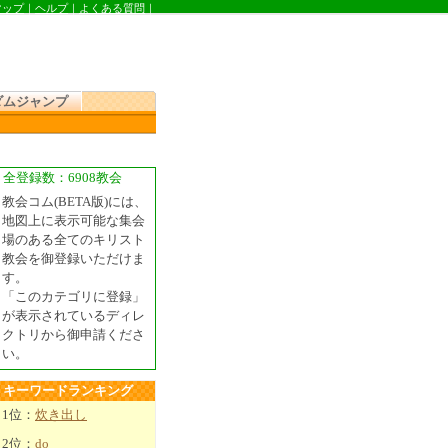
マップ
｜
ヘルプ
｜
よくある質問
｜
ダムジャンプ
全登録数：6908教会
教会コム(BETA版)には、
地図上に表示可能な集会
場のある全てのキリスト
教会を御登録いただけま
す。
「このカテゴリに登録」
が表示されているディレ
クトリから御申請くださ
い。
キーワードランキング
1位：
炊き出し
2位：
do