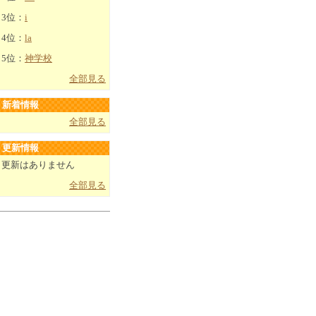
3位：
i
4位：
la
5位：
神学校
全部見る
新着情報
全部見る
更新情報
更新はありません
全部見る